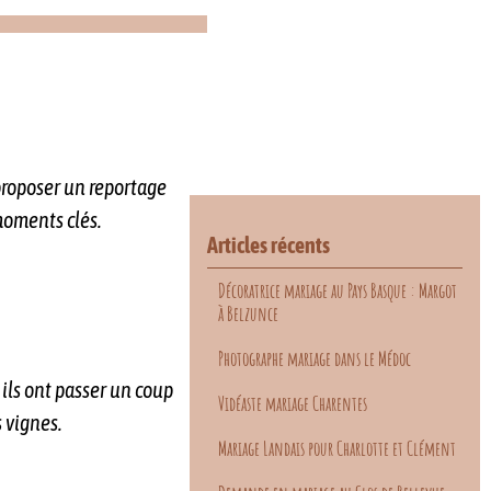
 proposer un reportage
 moments clés.
Articles récents
Décoratrice mariage au Pays Basque : Margot
à Belzunce
Photographe mariage dans le Médoc
 ils ont passer un coup
Vidéaste mariage Charentes
s vignes.
Mariage Landais pour Charlotte et Clément