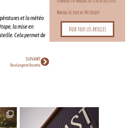
Demande en mariage au Clos de Bellevue
Mariage de jour au Pays Basque
empératures et la météo
étape, la mise en
Voir tous les articles
uteille. Cela permet de
SUIVANT
Boulangerie Rosetta