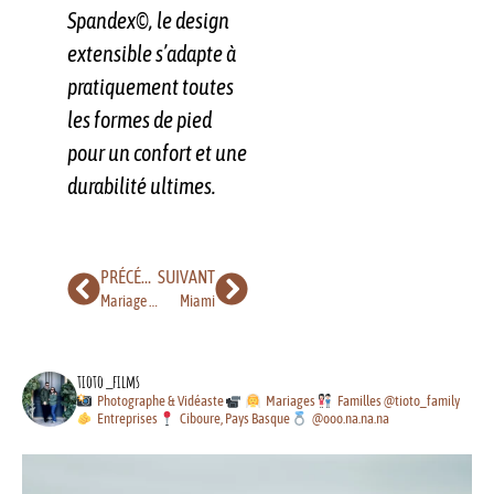
Spandex©, le design
extensible s’adapte à
pratiquement toutes
les formes de pied
pour un confort et une
durabilité ultimes.
PRÉCÉDENT
SUIVANT
Mariage de Laurianne et Jean-Thomas
Miami
tioto_films
Photographe & Vidéaste
Mariages
Familles @tioto_family
Entreprises
Ciboure, Pays Basque
@ooo.na.na.na