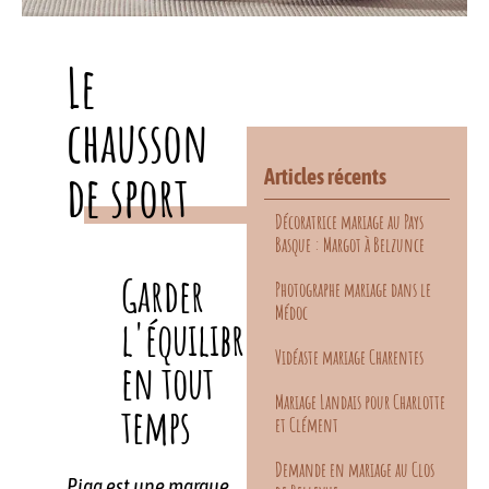
Le
chausson
de sport
Articles récents
Décoratrice mariage au Pays
Basque : Margot à Belzunce
Garder
Photographe mariage dans le
Médoc
l'équilibre
Vidéaste mariage Charentes
en tout
Mariage Landais pour Charlotte
temps
et Clément
Demande en mariage au Clos
Piga est une marque