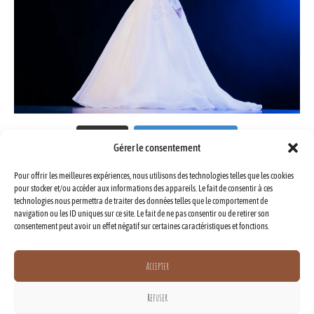
Charger plus
Suivre sur Instagram
Gérer le consentement
Pour offrir les meilleures expériences, nous utilisons des technologies telles que les cookies
pour stocker et/ou accéder aux informations des appareils. Le fait de consentir à ces
Tioto Films
technologies nous permettra de traiter des données telles que le comportement de
navigation ou les ID uniques sur ce site. Le fait de ne pas consentir ou de retirer son
Production de
consentement peut avoir un effet négatif sur certaines caractéristiques et fonctions.
photographies et
vidéographies
Accepter
07.83.87.36.25
Refuser
contact@tioto.fr