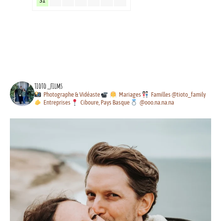
31
tioto_films
Photographe & Vidéaste
Mariages
Familles @tioto_family
Entreprises
Ciboure, Pays Basque
@ooo.na.na.na