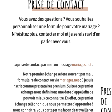
Prise de contact
Vous avez des questions ? Vous souhaitez
personnaliser une formule pour votre mariage ?
N’hésitez plus, contacter moi et je serais ravi d’en
parler avec vous.
La prise de contact par mail ou message
mariages.net
:
Notre premier échange se fera souvent par mail,
formulaire de contact ou via
mariages.net
où je suis
inscrit comme prestataires prenium. Suite à ce premier
Pris
échange nous définirons une date d’appel afin de
de
pouvoir mieux ce connaitre. En effet, ce premier
échange téléphonique nous permettra d’apprendre à
con
nous connaitre, vous partager ma façon de travailler et