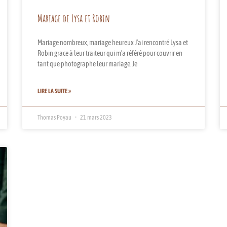
Mariage de Lysa et Robin
Mariage nombreux, mariage heureux J’ai rencontré Lysa et
Robin grace à leur traiteur qui m’a référé pour couvrir en
tant que photographe leur mariage. Je
LIRE LA SUITE »
Thomas Poyau
21 mars 2023