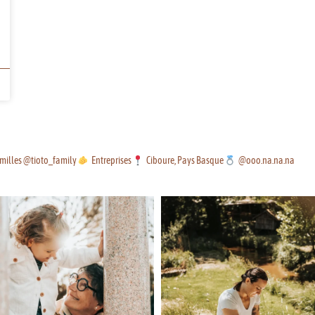
milles @tioto_family
Entreprises
Ciboure, Pays Basque
@ooo.na.na.na