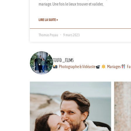
mariage. Une fois le lieux trouver et valider,
LIRE LA SUITE »
Thomas Poyau
9 mars 2023
tioto_films
Photographe & Vidéaste
Mariages
Fa