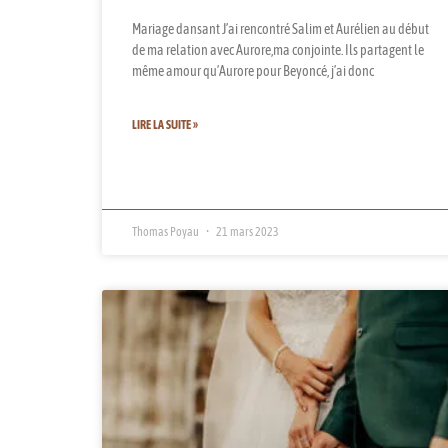
Mariage dansant J’ai rencontré Salim et Aurélien au début
de ma relation avec Aurore,ma conjointe. Ils partagent le
même amour qu’Aurore pour Beyoncé, j’ai donc
LIRE LA SUITE »
Thomas Poyau
21 mars 2023