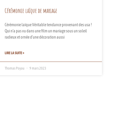
Cérémonie laïque de mariage
Cérémonie laïque Véritable tendance provenant des usa !
Qui n’a pas vu dans une film un mariage sous un soleil
radieux et ornée d’une décoration aussi
LIRE LA SUITE »
Thomas Poyau
9 mars 2023